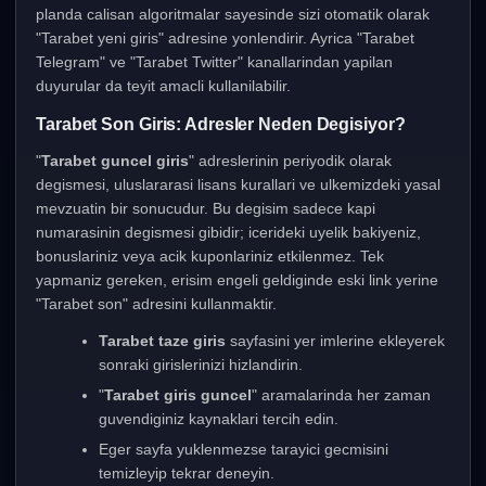
planda calisan algoritmalar sayesinde sizi otomatik olarak
"Tarabet yeni giris" adresine yonlendirir. Ayrica "Tarabet
Telegram" ve "Tarabet Twitter" kanallarindan yapilan
duyurular da teyit amacli kullanilabilir.
Tarabet Son Giris: Adresler Neden Degisiyor?
"
Tarabet guncel giris
" adreslerinin periyodik olarak
degismesi, uluslararasi lisans kurallari ve ulkemizdeki yasal
mevzuatin bir sonucudur. Bu degisim sadece kapi
numarasinin degismesi gibidir; icerideki uyelik bakiyeniz,
bonuslariniz veya acik kuponlariniz etkilenmez. Tek
yapmaniz gereken, erisim engeli geldiginde eski link yerine
"Tarabet son" adresini kullanmaktir.
Tarabet taze giris
sayfasini yer imlerine ekleyerek
sonraki girislerinizi hizlandirin.
"
Tarabet giris guncel
" aramalarinda her zaman
guvendiginiz kaynaklari tercih edin.
Eger sayfa yuklenmezse tarayici gecmisini
temizleyip tekrar deneyin.