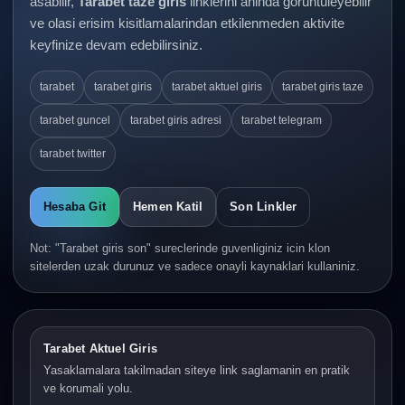
asabilir,
Tarabet taze giris
linklerini aninda goruntuleyebilir
ve olasi erisim kisitlamalarindan etkilenmeden aktivite
keyfinize devam edebilirsiniz.
tarabet
tarabet giris
tarabet aktuel giris
tarabet giris taze
tarabet guncel
tarabet giris adresi
tarabet telegram
tarabet twitter
Hesaba Git
Hemen Katil
Son Linkler
Not: "Tarabet giris son" sureclerinde guvenliginiz icin klon
sitelerden uzak durunuz ve sadece onayli kaynaklari kullaniniz.
Tarabet Aktuel Giris
Yasaklamalara takilmadan siteye link saglamanin en pratik
ve korumali yolu.