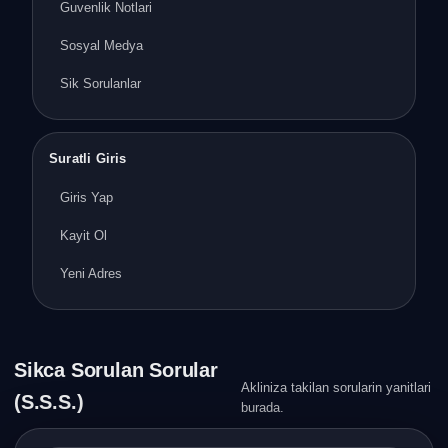
Guvenlik Notlari
Sosyal Medya
Sik Sorulanlar
Suratli Giris
Giris Yap
Kayit Ol
Yeni Adres
Sikca Sorulan Sorular
Akliniza takilan sorularin yanitlari
(S.S.S.)
burada.