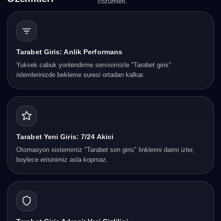
cozumleri.
Tarabet Giris: Anlik Performans
Yuksek cabuk yonlendirme servisimizle "Tarabet giris"
islemlerinizde bekleme suresi ortadan kalkar.
Tarabet Yeni Giris: 7/24 Akici
Otomasyon sistemimiz "Tarabet son giris" linklerini daimi izler,
boylece erisinimiz asla kopmaz.