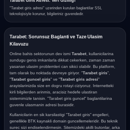
Tarabet Giris Adresi: Veri Gizliligi
"Tarabet giris adresi" uzerinden kurulan baglantilar SSL
teknolojisiyle korunur, bilgileriniz guvendedir.
Tarabet Giris Islemleri
Tarabet: Sorunsuz Baglanti ve Taze Ulasim
Kilavuzu
Online bahis sektorunun dev ismi
Tarabet
, kullanicilarina
sundugu genis imkanlarla dikkat cekerken, zaman zaman
yasanan ulasim problemleri can sikici olabilir. Bu platform,
tam olarak bu noktada devreye giriyor. "
Tarabet giris
",
"
Tarabet guncel giris
" ve "
Tarabet giris adresi
"
arayislarinizda size en dogru rotayi ciziyoruz. Internetteki
kirli bilgilerden arinmis, aracisiz hedefe ulastiran
sistemimizle tanisin. "Tarabet giris guncel" baglantilarina
guvenle ulasmanin adresi burasidir.
Kullanicilarin en sik karsilastigi "Tarabet giris" engelleri,
genellikle BTK kaynakli domain guncellemeleridir. Bu teknik
surec sizi endiselendirmesin. Sitemizdeki akilli butonlar, arka