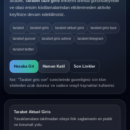
asabilir,
Tarabet taze giris
linklerini aninda goruntuleyebilir
ve olasi erisim kisitlamalarindan etkilenmeden aktivite
keyfinize devam edebilirsiniz.
tarabet
tarabet giris
tarabet aktuel giris
tarabet giris taze
tarabet guncel
tarabet giris adresi
tarabet telegram
tarabet twitter
Hesaba Git
Hemen Katil
Son Linkler
Not: "Tarabet giris son" sureclerinde guvenliginiz icin klon
sitelerden uzak durunuz ve sadece onayli kaynaklari kullaniniz.
Tarabet Aktuel Giris
Yasaklamalara takilmadan siteye link saglamanin en pratik
ve korumali yolu.