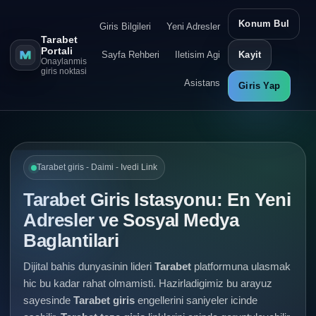
Konum Bul
Giris Bilgileri
Yeni Adresler
Tarabet
Portali
Sayfa Rehberi
Iletisim Agi
Kayit
Onaylanmis
giris noktasi
Asistans
Giris Yap
Tarabet giris - Daimi - Ivedi Link
Tarabet Giris Istasyonu: En Yeni
Adresler ve Sosyal Medya
Baglantilari
Dijital bahis dunyasinin lideri
Tarabet
platformuna ulasmak
hic bu kadar rahat olmamisti. Hazirladigimiz bu arayuz
sayesinde
Tarabet giris
engellerini saniyeler icinde