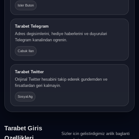
Isler Buton
Tarabet Telegram
Adres degisimlerini, hediye haberlerini ve duyurulari
Telegram kanalindan ogrenin.
Cabuk Ilan
Tarabet Twitter
Orijinal Twitter hesabini takip ederek gundemden ve
firsatlardan geri kalmayin.
Sosyal Ag
Tarabet Giris
Sizler icin gelistirdigimiz anlik baglanti
Ozellikleri