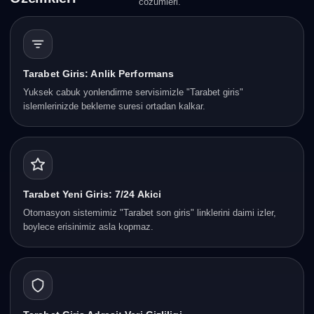
cozumleri.
Tarabet Giris: Anlik Performans
Yuksek cabuk yonlendirme servisimizle "Tarabet giris"
islemlerinizde bekleme suresi ortadan kalkar.
Tarabet Yeni Giris: 7/24 Akici
Otomasyon sistemimiz "Tarabet son giris" linklerini daimi izler,
boylece erisinimiz asla kopmaz.