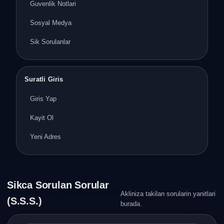
Guvenlik Notlari
Sosyal Medya
Sik Sorulanlar
Suratli Giris
Giris Yap
Kayit Ol
Yeni Adres
Sikca Sorulan Sorular
Akliniza takilan sorularin yanitlari
(S.S.S.)
burada.