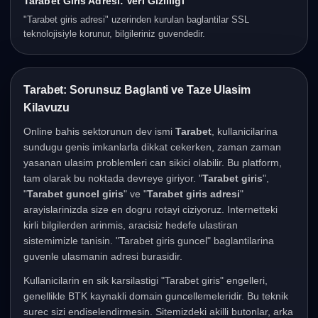
Tarabet Giris Adresi: Veri Gizliligi
"Tarabet giris adresi" uzerinden kurulan baglantilar SSL
teknolojisiyle korunur, bilgileriniz guvendedir.
Tarabet Giris Islemleri
Tarabet: Sorunsuz Baglanti ve Taze Ulasim
Kilavuzu
Online bahis sektorunun dev ismi
Tarabet
, kullanicilarina
sundugu genis imkanlarla dikkat cekerken, zaman zaman
yasanan ulasim problemleri can sikici olabilir. Bu platform,
tam olarak bu noktada devreye giriyor. "
Tarabet giris
",
"
Tarabet guncel giris
" ve "
Tarabet giris adresi
"
arayislarinizda size en dogru rotayi ciziyoruz. Internetteki
kirli bilgilerden arinmis, aracisiz hedefe ulastiran
sistemimizle tanisin. "Tarabet giris guncel" baglantilarina
guvenle ulasmanin adresi burasidir.
Kullanicilarin en sik karsilastigi "Tarabet giris" engelleri,
genellikle BTK kaynakli domain guncellemeleridir. Bu teknik
surec sizi endiselendirmesin. Sitemizdeki akilli butonlar, arka