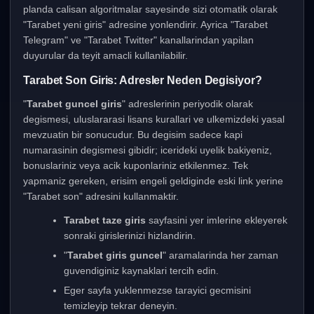
planda calisan algoritmalar sayesinde sizi otomatik olarak
"Tarabet yeni giris" adresine yonlendirir. Ayrica "Tarabet
Telegram" ve "Tarabet Twitter" kanallarindan yapilan
duyurular da teyit amacli kullanilabilir.
Tarabet Son Giris: Adresler Neden Degisiyor?
"
Tarabet guncel giris
" adreslerinin periyodik olarak
degismesi, uluslararasi lisans kurallari ve ulkemizdeki yasal
mevzuatin bir sonucudur. Bu degisim sadece kapi
numarasinin degismesi gibidir; icerideki uyelik bakiyeniz,
bonuslariniz veya acik kuponlariniz etkilenmez. Tek
yapmaniz gereken, erisim engeli geldiginde eski link yerine
"Tarabet son" adresini kullanmaktir.
Tarabet taze giris
sayfasini yer imlerine ekleyerek
sonraki girislerinizi hizlandirin.
"
Tarabet giris guncel
" aramalarinda her zaman
guvendiginiz kaynaklari tercih edin.
Eger sayfa yuklenmezse tarayici gecmisini
temizleyip tekrar deneyin.