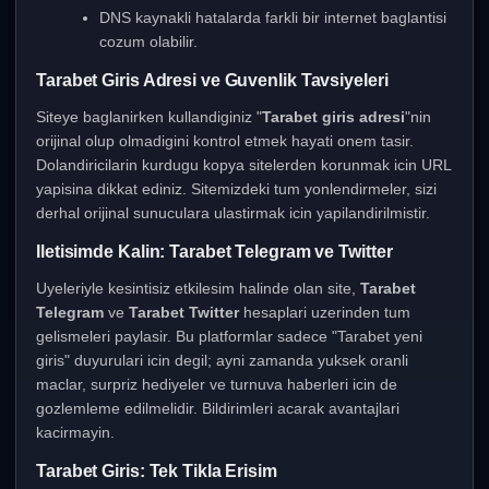
DNS kaynakli hatalarda farkli bir internet baglantisi
cozum olabilir.
Tarabet Giris Adresi ve Guvenlik Tavsiyeleri
Siteye baglanirken kullandiginiz "
Tarabet giris adresi
"nin
orijinal olup olmadigini kontrol etmek hayati onem tasir.
Dolandiricilarin kurdugu kopya sitelerden korunmak icin URL
yapisina dikkat ediniz. Sitemizdeki tum yonlendirmeler, sizi
derhal orijinal sunuculara ulastirmak icin yapilandirilmistir.
Iletisimde Kalin: Tarabet Telegram ve Twitter
Uyeleriyle kesintisiz etkilesim halinde olan site,
Tarabet
Telegram
ve
Tarabet Twitter
hesaplari uzerinden tum
gelismeleri paylasir. Bu platformlar sadece "Tarabet yeni
giris" duyurulari icin degil; ayni zamanda yuksek oranli
maclar, surpriz hediyeler ve turnuva haberleri icin de
gozlemleme edilmelidir. Bildirimleri acarak avantajlari
kacirmayin.
Tarabet Giris: Tek Tikla Erisim