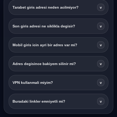
Tarabet giris adresi neden acilmiyor?
v
Son giris adresi ne siklikla degisir?
v
Mobil giris icin ayri bir adres var mi?
v
Adres degisince bakiyem silinir mi?
v
VPN kullanmali miyim?
v
Buradaki linkler emniyetli mi?
v