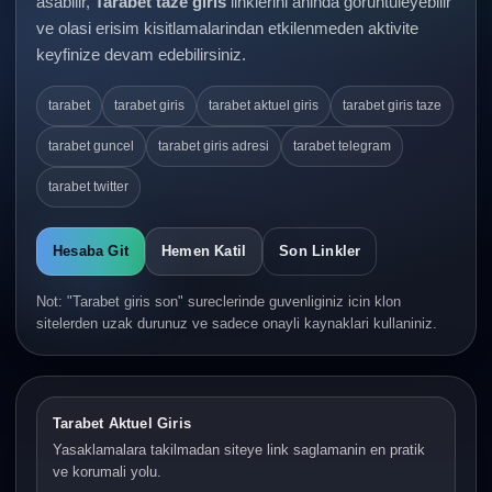
asabilir,
Tarabet taze giris
linklerini aninda goruntuleyebilir
ve olasi erisim kisitlamalarindan etkilenmeden aktivite
keyfinize devam edebilirsiniz.
tarabet
tarabet giris
tarabet aktuel giris
tarabet giris taze
tarabet guncel
tarabet giris adresi
tarabet telegram
tarabet twitter
Hesaba Git
Hemen Katil
Son Linkler
Not: "Tarabet giris son" sureclerinde guvenliginiz icin klon
sitelerden uzak durunuz ve sadece onayli kaynaklari kullaniniz.
Tarabet Aktuel Giris
Yasaklamalara takilmadan siteye link saglamanin en pratik
ve korumali yolu.