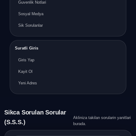
Guvenlik Notlari
Sosyal Medya
Sik Sorulanlar
Suratli Giris
Giris Yap
Kayit Ol
Yeni Adres
Sikca Sorulan Sorular
Akliniza takilan sorularin yanitlari
(S.S.S.)
burada.