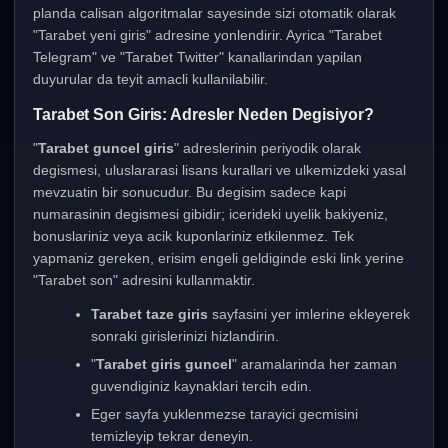
planda calisan algoritmalar sayesinde sizi otomatik olarak
"Tarabet yeni giris" adresine yonlendirir. Ayrica "Tarabet
Telegram" ve "Tarabet Twitter" kanallarindan yapilan
duyurular da teyit amacli kullanilabilir.
Tarabet Son Giris: Adresler Neden Degisiyor?
"
Tarabet guncel giris
" adreslerinin periyodik olarak
degismesi, uluslararasi lisans kurallari ve ulkemizdeki yasal
mevzuatin bir sonucudur. Bu degisim sadece kapi
numarasinin degismesi gibidir; icerideki uyelik bakiyeniz,
bonuslariniz veya acik kuponlariniz etkilenmez. Tek
yapmaniz gereken, erisim engeli geldiginde eski link yerine
"Tarabet son" adresini kullanmaktir.
Tarabet taze giris
sayfasini yer imlerine ekleyerek
sonraki girislerinizi hizlandirin.
"
Tarabet giris guncel
" aramalarinda her zaman
guvendiginiz kaynaklari tercih edin.
Eger sayfa yuklenmezse tarayici gecmisini
temizleyip tekrar deneyin.