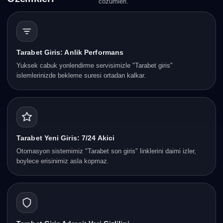
cozumleri.
Tarabet Giris: Anlik Performans
Yuksek cabuk yonlendirme servisimizle "Tarabet giris"
islemlerinizde bekleme suresi ortadan kalkar.
Tarabet Yeni Giris: 7/24 Akici
Otomasyon sistemimiz "Tarabet son giris" linklerini daimi izler,
boylece erisinimiz asla kopmaz.