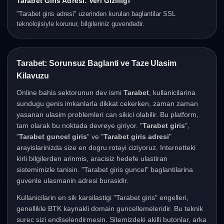
Tarabet Giris Adresi: Veri Gizliligi
"Tarabet giris adresi" uzerinden kurulan baglantilar SSL
teknolojisiyle korunur, bilgileriniz guvendedir.
Tarabet Giris Islemleri
Tarabet: Sorunsuz Baglanti ve Taze Ulasim
Kilavuzu
Online bahis sektorunun dev ismi
Tarabet
, kullanicilarina
sundugu genis imkanlarla dikkat cekerken, zaman zaman
yasanan ulasim problemleri can sikici olabilir. Bu platform,
tam olarak bu noktada devreye giriyor. "
Tarabet giris
",
"
Tarabet guncel giris
" ve "
Tarabet giris adresi
"
arayislarinizda size en dogru rotayi ciziyoruz. Internetteki
kirli bilgilerden arinmis, aracisiz hedefe ulastiran
sistemimizle tanisin. "Tarabet giris guncel" baglantilarina
guvenle ulasmanin adresi burasidir.
Kullanicilarin en sik karsilastigi "Tarabet giris" engelleri,
genellikle BTK kaynakli domain guncellemeleridir. Bu teknik
surec sizi endiselendirmesin. Sitemizdeki akilli butonlar, arka