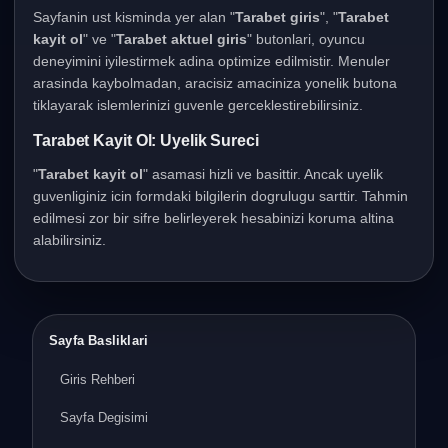
Sayfanin ust kisminda yer alan "
Tarabet giris
", "
Tarabet
kayit ol
" ve "
Tarabet aktuel giris
" butonlari, oyuncu
deneyimini iyilestirmek adina optimize edilmistir. Menuler
arasinda kaybolmadan, aracisiz amaciniza yonelik butona
tiklayarak islemlerinizi guvenle gerceklestirebilirsiniz.
Tarabet Kayit Ol: Uyelik Sureci
"
Tarabet kayit ol
" asamasi hizli ve basittir. Ancak uyelik
guvenliginiz icin formdaki bilgilerin dogrulugu sarttir. Tahmin
edilmesi zor bir sifre belirleyerek hesabinizi koruma altina
alabilirsiniz.
Sayfa Basliklari
Giris Rehberi
Sayfa Degisimi