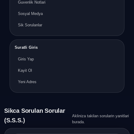
Guvenlik Notlari
Sosyal Medya
Sik Sorulanlar
Suratli Giris
Giris Yap
Kayit Ol
Yeni Adres
Sikca Sorulan Sorular
Akliniza takilan sorularin yanitlari
(S.S.S.)
burada.