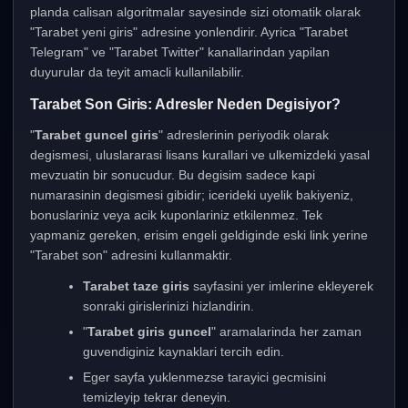
planda calisan algoritmalar sayesinde sizi otomatik olarak
"Tarabet yeni giris" adresine yonlendirir. Ayrica "Tarabet
Telegram" ve "Tarabet Twitter" kanallarindan yapilan
duyurular da teyit amacli kullanilabilir.
Tarabet Son Giris: Adresler Neden Degisiyor?
"
Tarabet guncel giris
" adreslerinin periyodik olarak
degismesi, uluslararasi lisans kurallari ve ulkemizdeki yasal
mevzuatin bir sonucudur. Bu degisim sadece kapi
numarasinin degismesi gibidir; icerideki uyelik bakiyeniz,
bonuslariniz veya acik kuponlariniz etkilenmez. Tek
yapmaniz gereken, erisim engeli geldiginde eski link yerine
"Tarabet son" adresini kullanmaktir.
Tarabet taze giris
sayfasini yer imlerine ekleyerek
sonraki girislerinizi hizlandirin.
"
Tarabet giris guncel
" aramalarinda her zaman
guvendiginiz kaynaklari tercih edin.
Eger sayfa yuklenmezse tarayici gecmisini
temizleyip tekrar deneyin.