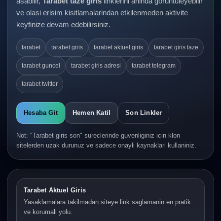
asabilir,
Tarabet taze giris
linklerini aninda goruntuleyebilir
ve olasi erisim kisitlamalarindan etkilenmeden aktivite
keyfinize devam edebilirsiniz.
tarabet
tarabet giris
tarabet aktuel giris
tarabet giris taze
tarabet guncel
tarabet giris adresi
tarabet telegram
tarabet twitter
Hesaba Git
Hemen Katil
Son Linkler
Not: "Tarabet giris son" sureclerinde guvenliginiz icin klon
sitelerden uzak durunuz ve sadece onayli kaynaklari kullaniniz.
Tarabet Aktuel Giris
Yasaklamalara takilmadan siteye link saglamanin en pratik
ve korumali yolu.