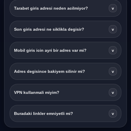
Tarabet giris adresi neden acilmiyor?
v
Son giris adresi ne siklikla degisir?
v
Mobil giris icin ayri bir adres var mi?
v
Adres degisince bakiyem silinir mi?
v
VPN kullanmali miyim?
v
Buradaki linkler emniyetli mi?
v