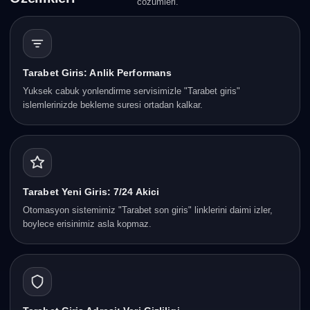
cozumleri.
Tarabet Giris: Anlik Performans
Yuksek cabuk yonlendirme servisimizle "Tarabet giris"
islemlerinizde bekleme suresi ortadan kalkar.
Tarabet Yeni Giris: 7/24 Akici
Otomasyon sistemimiz "Tarabet son giris" linklerini daimi izler,
boylece erisinimiz asla kopmaz.