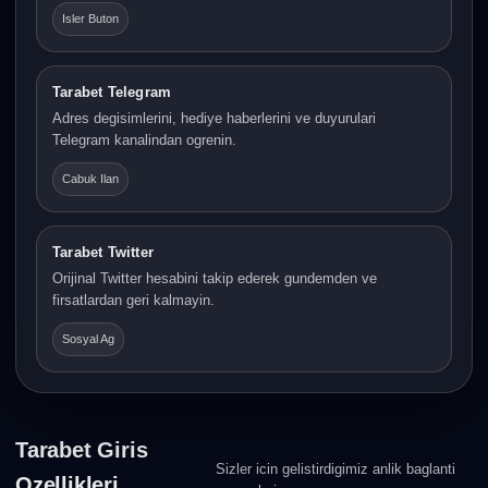
Isler Buton
Tarabet Telegram
Adres degisimlerini, hediye haberlerini ve duyurulari
Telegram kanalindan ogrenin.
Cabuk Ilan
Tarabet Twitter
Orijinal Twitter hesabini takip ederek gundemden ve
firsatlardan geri kalmayin.
Sosyal Ag
Tarabet Giris
Sizler icin gelistirdigimiz anlik baglanti
Ozellikleri