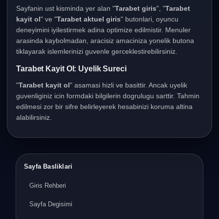
Sayfanin ust kisminda yer alan "
Tarabet giris
", "
Tarabet
kayit ol
" ve "
Tarabet aktuel giris
" butonlari, oyuncu
deneyimini iyilestirmek adina optimize edilmistir. Menuler
arasinda kaybolmadan, aracisiz amaciniza yonelik butona
tiklayarak islemlerinizi guvenle gerceklestirebilirsiniz.
Tarabet Kayit Ol: Uyelik Sureci
"
Tarabet kayit ol
" asamasi hizli ve basittir. Ancak uyelik
guvenliginiz icin formdaki bilgilerin dogrulugu sarttir. Tahmin
edilmesi zor bir sifre belirleyerek hesabinizi koruma altina
alabilirsiniz.
Sayfa Basliklari
Giris Rehberi
Sayfa Degisimi