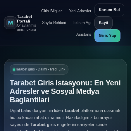
Konum Bul
Giris Bilgileri
Yeni Adresler
Tarabet
Portali
Sayfa Rehberi
Iletisim Agi
Kayit
Onaylanmis
giris noktasi
Asistans
Giris Yap
Tarabet giris - Daimi - Ivedi Link
Tarabet Giris Istasyonu: En Yeni
Adresler ve Sosyal Medya
Baglantilari
Dijital bahis dunyasinin lideri
Tarabet
platformuna ulasmak
hic bu kadar rahat olmamisti. Hazirladigimiz bu arayuz
sayesinde
Tarabet giris
engellerini saniyeler icinde