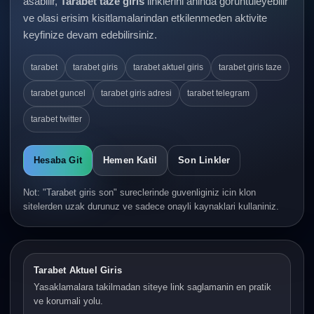
asabilir,
Tarabet taze giris
linklerini aninda goruntuleyebilir
ve olasi erisim kisitlamalarindan etkilenmeden aktivite
keyfinize devam edebilirsiniz.
tarabet
tarabet giris
tarabet aktuel giris
tarabet giris taze
tarabet guncel
tarabet giris adresi
tarabet telegram
tarabet twitter
Hesaba Git
Hemen Katil
Son Linkler
Not: "Tarabet giris son" sureclerinde guvenliginiz icin klon
sitelerden uzak durunuz ve sadece onayli kaynaklari kullaniniz.
Tarabet Aktuel Giris
Yasaklamalara takilmadan siteye link saglamanin en pratik
ve korumali yolu.