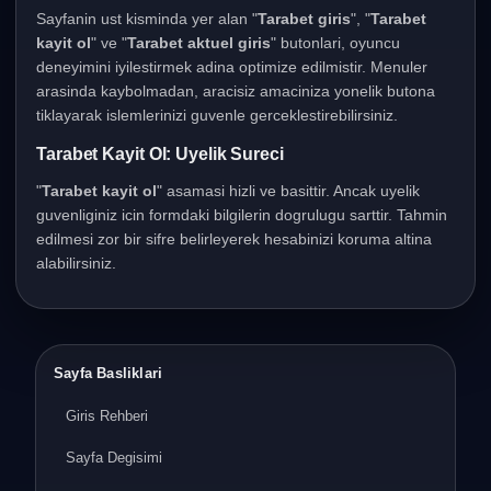
Sayfanin ust kisminda yer alan "
Tarabet giris
", "
Tarabet
kayit ol
" ve "
Tarabet aktuel giris
" butonlari, oyuncu
deneyimini iyilestirmek adina optimize edilmistir. Menuler
arasinda kaybolmadan, aracisiz amaciniza yonelik butona
tiklayarak islemlerinizi guvenle gerceklestirebilirsiniz.
Tarabet Kayit Ol: Uyelik Sureci
"
Tarabet kayit ol
" asamasi hizli ve basittir. Ancak uyelik
guvenliginiz icin formdaki bilgilerin dogrulugu sarttir. Tahmin
edilmesi zor bir sifre belirleyerek hesabinizi koruma altina
alabilirsiniz.
Sayfa Basliklari
Giris Rehberi
Sayfa Degisimi