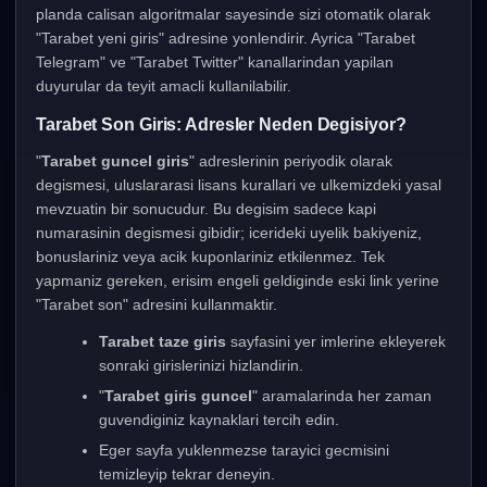
planda calisan algoritmalar sayesinde sizi otomatik olarak
"Tarabet yeni giris" adresine yonlendirir. Ayrica "Tarabet
Telegram" ve "Tarabet Twitter" kanallarindan yapilan
duyurular da teyit amacli kullanilabilir.
Tarabet Son Giris: Adresler Neden Degisiyor?
"
Tarabet guncel giris
" adreslerinin periyodik olarak
degismesi, uluslararasi lisans kurallari ve ulkemizdeki yasal
mevzuatin bir sonucudur. Bu degisim sadece kapi
numarasinin degismesi gibidir; icerideki uyelik bakiyeniz,
bonuslariniz veya acik kuponlariniz etkilenmez. Tek
yapmaniz gereken, erisim engeli geldiginde eski link yerine
"Tarabet son" adresini kullanmaktir.
Tarabet taze giris
sayfasini yer imlerine ekleyerek
sonraki girislerinizi hizlandirin.
"
Tarabet giris guncel
" aramalarinda her zaman
guvendiginiz kaynaklari tercih edin.
Eger sayfa yuklenmezse tarayici gecmisini
temizleyip tekrar deneyin.