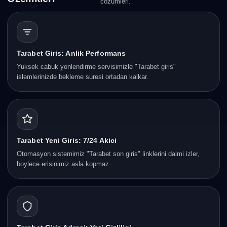
cozumleri.
Tarabet Giris: Anlik Performans
Yuksek cabuk yonlendirme servisimizle "Tarabet giris"
islemlerinizde bekleme suresi ortadan kalkar.
Tarabet Yeni Giris: 7/24 Akici
Otomasyon sistemimiz "Tarabet son giris" linklerini daimi izler,
boylece erisinimiz asla kopmaz.