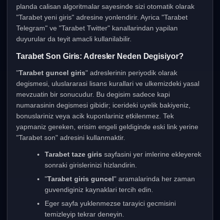
planda calisan algoritmalar sayesinde sizi otomatik olarak
"Tarabet yeni giris" adresine yonlendirir. Ayrica "Tarabet
Telegram" ve "Tarabet Twitter" kanallarindan yapilan
duyurular da teyit amacli kullanilabilir.
Tarabet Son Giris: Adresler Neden Degisiyor?
"
Tarabet guncel giris
" adreslerinin periyodik olarak
degismesi, uluslararasi lisans kurallari ve ulkemizdeki yasal
mevzuatin bir sonucudur. Bu degisim sadece kapi
numarasinin degismesi gibidir; icerideki uyelik bakiyeniz,
bonuslariniz veya acik kuponlariniz etkilenmez. Tek
yapmaniz gereken, erisim engeli geldiginde eski link yerine
"Tarabet son" adresini kullanmaktir.
Tarabet taze giris
sayfasini yer imlerine ekleyerek
sonraki girislerinizi hizlandirin.
"
Tarabet giris guncel
" aramalarinda her zaman
guvendiginiz kaynaklari tercih edin.
Eger sayfa yuklenmezse tarayici gecmisini
temizleyip tekrar deneyin.