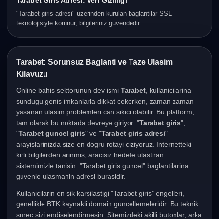
Tarabet Giris Adresi: Veri Gizliligi
"Tarabet giris adresi" uzerinden kurulan baglantilar SSL
teknolojisiyle korunur, bilgileriniz guvendedir.
Tarabet Giris Islemleri
Tarabet: Sorunsuz Baglanti ve Taze Ulasim
Kilavuzu
Online bahis sektorunun dev ismi
Tarabet
, kullanicilarina
sundugu genis imkanlarla dikkat cekerken, zaman zaman
yasanan ulasim problemleri can sikici olabilir. Bu platform,
tam olarak bu noktada devreye giriyor. "
Tarabet giris
",
"
Tarabet guncel giris
" ve "
Tarabet giris adresi
"
arayislarinizda size en dogru rotayi ciziyoruz. Internetteki
kirli bilgilerden arinmis, aracisiz hedefe ulastiran
sistemimizle tanisin. "Tarabet giris guncel" baglantilarina
guvenle ulasmanin adresi burasidir.
Kullanicilarin en sik karsilastigi "Tarabet giris" engelleri,
genellikle BTK kaynakli domain guncellemeleridir. Bu teknik
surec sizi endiselendirmesin. Sitemizdeki akilli butonlar, arka