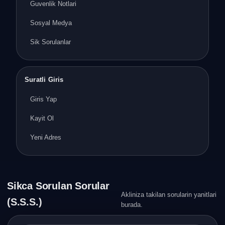
Guvenlik Notlari
Sosyal Medya
Sik Sorulanlar
Suratli Giris
Giris Yap
Kayit Ol
Yeni Adres
Sikca Sorulan Sorular
Akliniza takilan sorularin yanitlari
(S.S.S.)
burada.